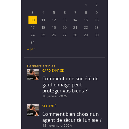
1
2
3
4
5
6
7
8
9
10
11
12
13
14
15
16
17
18
19
20
21
22
23
24
25
26
27
28
29
30
31
« Jan
Derniers articles
GARDIENNAGE
Comment une société de
gardiennage peut
protéger vos biens ?
28 janvier 2025
SÉCURITÉ
Comment bien choisir un
agent de sécurité Tunisie ?
15 novembre 2024