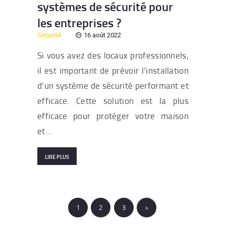
systèmes de sécurité pour
les entreprises ?
Sécurité
16 août 2022
Si vous avez des locaux professionnels,
il est important de prévoir l’installation
d’un système de sécurité performant et
efficace. Cette solution est la plus
efficace pour protéger votre maison
et…
LIRE PLUS
Pagination
PAGE
1
PAGE
2
PAGE
3
>
des