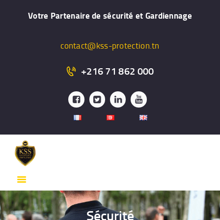
ACCUEIL
Votre Partenaire de sécurité et Gardiennage
PRÉSENTATION
FORMATION
contact@kss-protection.tn
GARDIENNAGE
+216 71 862 000
SYSTÉME DE
SURVEILLANCE
PROTECTION
RAPPROCHÉE
SERVICES
CONTACT
Sécurité