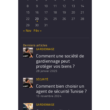
8
9
10
11
12
13
14
15
16
17
18
19
20
21
22
23
24
25
26
27
28
29
30
31
« Nov
Fév »
Derniers articles
GARDIENNAGE
Comment une société de
gardiennage peut
protéger vos biens ?
28 janvier 2025
SÉCURITÉ
Comment bien choisir un
agent de sécurité Tunisie ?
15 novembre 2024
GARDIENNAGE