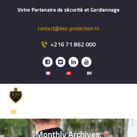
ACCUEIL
Votre Partenaire de sécurité et Gardiennage
PRÉSENTATION
FORMATION
contact@kss-protection.tn
GARDIENNAGE
+216 71 862 000
SYSTÉME DE
SURVEILLANCE
PROTECTION
RAPPROCHÉE
SERVICES
CONTACT
Monthly Archives: