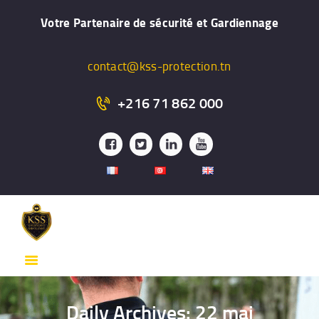
ACCUEIL
Votre Partenaire de sécurité et Gardiennage
PRÉSENTATION
FORMATION
contact@kss-protection.tn
GARDIENNAGE
+216 71 862 000
SYSTÉME DE
SURVEILLANCE
PROTECTION
RAPPROCHÉE
SERVICES
CONTACT
Daily Archives: 22 mai