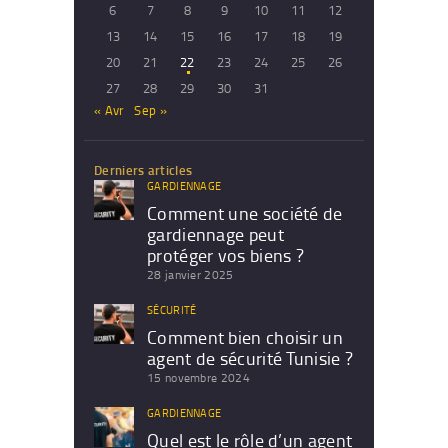
6
7
8
9
10
11
12
13
14
15
16
17
18
19
20
21
22
23
24
25
26
27
28
29
30
31
« Avr
Sep »
Derniers articles
GARDIENNAGE
Comment une société de
gardiennage peut
protéger vos biens ?
28 janvier 2025
SÉCURITÉ
Comment bien choisir un
agent de sécurité Tunisie ?
15 novembre 2024
GARDIENNAGE
Quel est le rôle d’un agent