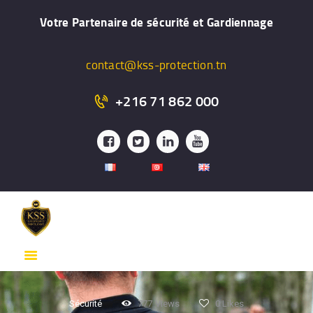
ACCUEIL
Votre Partenaire de sécurité et Gardiennage
PRÉSENTATION
FORMATION
contact@kss-protection.tn
GARDIENNAGE
+216 71 862 000
SYSTÉME DE
SURVEILLANCE
PROTECTION
RAPPROCHÉE
SERVICES
CONTACT
Sécurité
777
Views
0
Likes