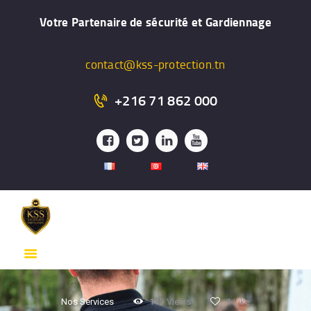
ACCUEIL
Votre Partenaire de sécurité et Gardiennage
PRÉSENTATION
FORMATION
contact@kss-protection.tn
GARDIENNAGE
+216 71 862 000
SYSTÉME DE
SURVEILLANCE
PROTECTION
RAPPROCHÉE
SERVICES
CONTACT
Nos Services
149
Views
1
Like